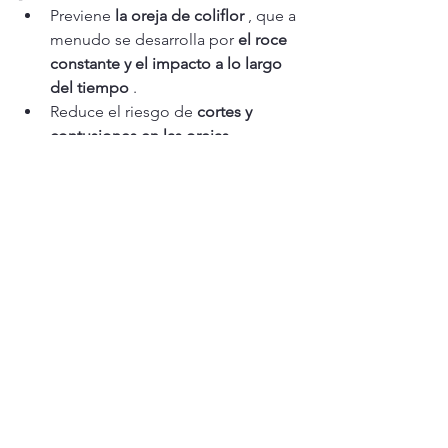
Previene 
la oreja de coliflor
 , que a 
menudo se desarrolla por 
el roce 
constante y el impacto a lo largo 
del tiempo
 .
Reduce el riesgo de 
cortes y 
contusiones en las orejas
 .
Ayuda a los luchadores 
a 
acostumbrarse a usar cascos
 , lo 
que hace que se sientan más 
naturales durante los combates.
Algunos luchadores encuentran el 
casco 
incómodo o restrictivo
 al 
principio, pero usarlo regularmente 
puede ayudar 
a mejorar la comodidad 
y el ajuste
 .
El casco de lucha libre es 
importante, pero no es una 
solución para las 