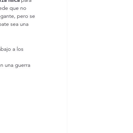
za física
 para 
ede que no 
gante, pero se 
ate sea una 
bajo a los 
n una guerra 