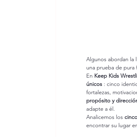
Algunos abordan la l
una prueba de pura 
En 
Keep Kids Wrestl
únicos
 : cinco ident
fortalezas, motivaci
propósito y direcció
adapte a él.
Analicemos los 
cinco
encontrar su lugar 