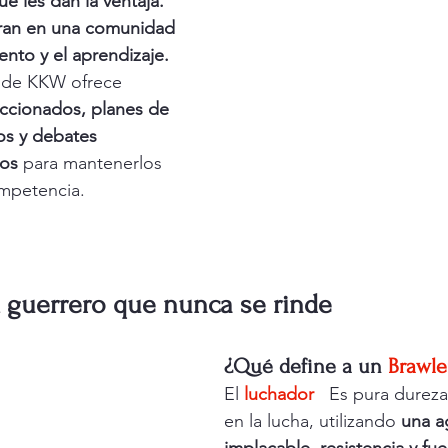
e les dan la ventaja.
ran en una comunidad 
ento y el aprendizaje.
 de KKW ofrece 
leccionados, planes de 
os y debates 
vos
 para mantenerlos 
ompetencia.
el guerrero que nunca se rinde
¿Qué define a un
Brawle
El 
luchador
 Es pura dureza
en la lucha, utilizando 
una a