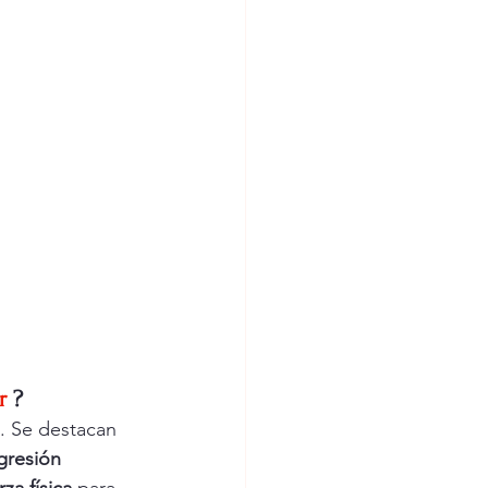
r
?
. Se destacan 
gresión 