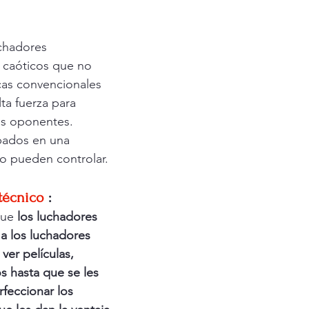
chadores 
 caóticos que no 
icas convencionales
lta fuerza para 
os oponentes.
ados en una 
o pueden controlar.
técnico
:
que 
los luchadores 
 a los luchadores 
 
ver películas, 
s hasta que se les 
rfeccionar los 