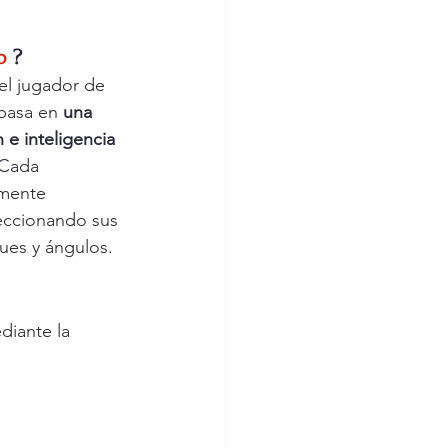
o
?
 el jugador de 
basa en 
una 
 e inteligencia
 Cada 
mente 
eccionando sus 
ues y ángulos.
diante la 