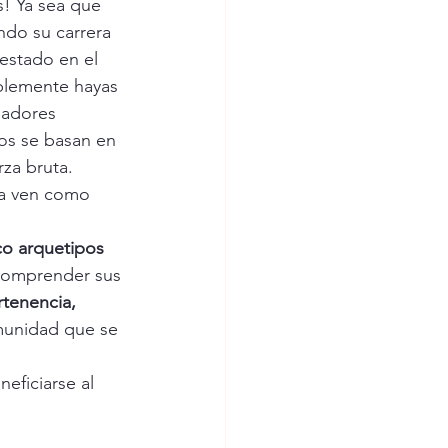
! Ya sea que 
ndo su carrera 
 estado en el 
blemente hayas 
hadores 
os se basan en 
rza bruta. 
la ven como 
co arquetipos 
 comprender sus 
rtenencia, 
munidad que se 
eficiarse al 