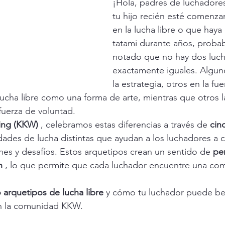
¡Hola, padres de luchadores
tu hijo recién esté comenza
en la lucha libre o que haya
tatami durante años, proba
notado que no hay dos luc
exactamente iguales. Algun
la estrategia, otros en la fue
ucha libre como una forma de arte, mientras que otros 
fuerza de voluntad.
ing (KKW)
 , celebramos estas diferencias a través de 
cin
idades de lucha distintas que ayudan a los luchadores a
ones y desafíos. Estos arquetipos crean un sentido de 
pe
n
 , lo que permite que cada luchador encuentre una co
 arquetipos de lucha libre
 y cómo tu luchador puede ben
en la comunidad KKW.