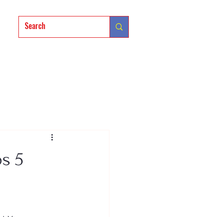
sión
os 5