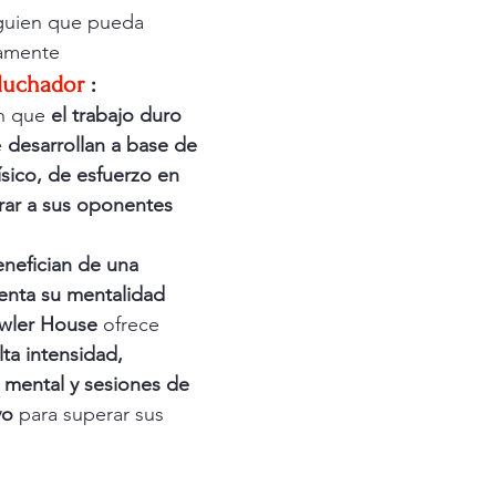
lguien que pueda 
camente
luchador
:
n que 
el trabajo duro 
e 
desarrollan a base de 
sico, de esfuerzo en 
erar a sus oponentes 
.
nefician de una 
nta su mentalidad 
wler House
 ofrece 
ta intensidad, 
a mental y sesiones de 
vo
 para superar sus 