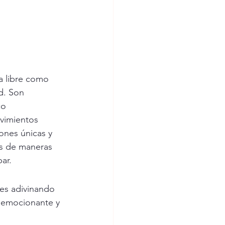
a libre como 
d. Son 
co 
vimientos 
iones únicas y 
es de maneras 
ar.
es adivinando
a emocionante y 