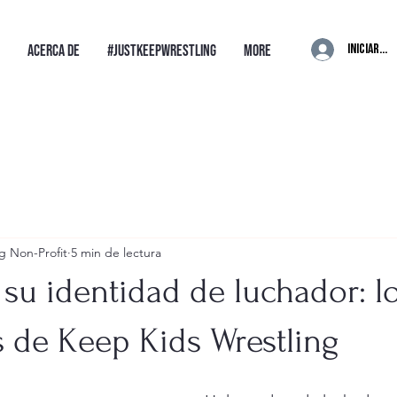
Iniciar se
Acerca de
#JustKeepWrestling
More
g Non-Profit
5 min de lectura
su identidad de luchador: l
s de Keep Kids Wrestling