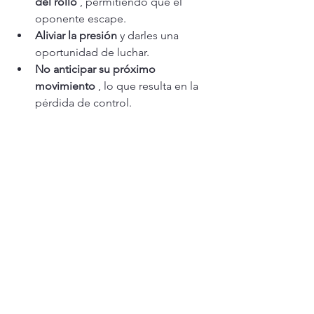
del rollo
 , permitiendo que el 
oponente escape.
Aliviar la presión
 y darles una 
oportunidad de luchar.
No anticipar su próximo 
movimiento
 , lo que resulta en la 
pérdida de control.
El 
Winn Dixie
 es un excelente 
contraataque contra 
derribos a una 
pierna
 , permitiendo a los luchadores 
neutralizar ataques, invertir la posición 
y sumar puntos
 . Al enfocarse en una 
correcta aplicación del crossface, el 
control de la cadera y un giro suave, 
los luchadores pueden ejecutar esta 
técnica con eficacia.
Enfoque de perforación:
Trabajo de repetición:
 practique el 
movimiento desde ambos lados 