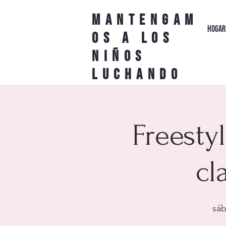
Mantengam
HOGAR
os a los
niños
luchando
Freestyl
cl
sáb