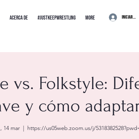
Iniciar se
Acerca de
#JustKeepWrestling
More
e vs. Folkstyle: Di
ave y cómo adapta
, 14 mar
  |  
https://us05web.zoom.us/j/5318382528?pwd