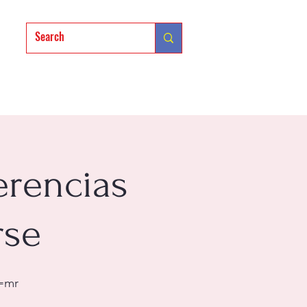
sión
ferencias
rse
=mr