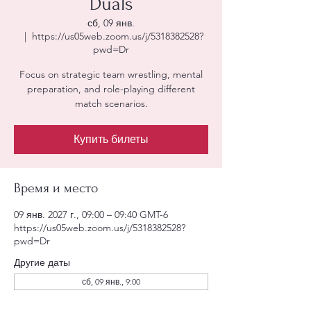
Duals
сб, 09 янв.
  |  
https://us05web.zoom.us/j/5318382528?
pwd=Dr
Focus on strategic team wrestling, mental
preparation, and role-playing different
match scenarios.
Купить билеты
Время и место
09 янв. 2027 г., 09:00 – 09:40 GMT-6
https://us05web.zoom.us/j/5318382528?
pwd=Dr
Другие даты
сб, 09 янв., 9:00