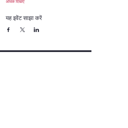
अधिक दिखाएँ
यह इवेंट साझा करें
परिचय, सदस्यता, संसाधन और संपर्क के लिए त्वरित
लिंक।
सभी 5 आर्कटाइप्स के प्लेटफॉर्म के लिए सोशल मीडिया
आइकन।
न्यूज़लेटर साइनअप फॉर्म.
नियम एवं शर्तें, गोपनीयता नीति, और संपर्क सहायता के
लिंक।
स्वीकृत भुगतान विधियों के लिए चिह्न (जैसे, क्रेडिट कार्ड,
पेपैल)..
न्यूज़लेटर साइनअप: बोल्ड लाल पृष्ठभूमि के साथ संक्षिप्त