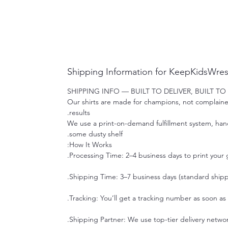
Shipping Information for KeepKidsWres
SHIPPING INFO — BUILT TO DELIVER, BUILT TO
Our shirts are made for champions, not complainers
results.
We use a print-on-demand fulfillment system, handl
some dusty shelf.
How It Works:
Processing Time: 2–4 business days to print your g
Shipping Time: 3–7 business days (standard shippi
Tracking: You’ll get a tracking number as soon a
Shipping Partner: We use top-tier delivery netwo