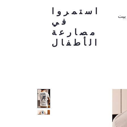
استمروا
بيت
في
مصارعة
الأطفال