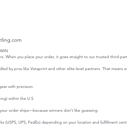
tling.com
 WIN
. When you place your order, it goes straight to our trusted third-party
ed by pros like Vistaprint and other elite-level partners. That means ev
ear with precision.
ng) within the U.S.
s your order ships—because winners don’t like guessing.
rks (USPS, UPS, FedEx) depending on your location and fulfillment cente