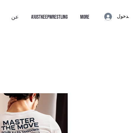
الدخول
More
#JustKeepWrestling
عن