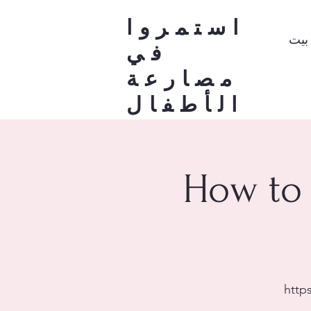
استمروا
بيت
في
مصارعة
الأطفال
How to 
http