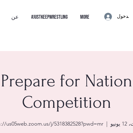
الدخول
More
#JustKeepWrestling
عن
Prepare for Nation
Competition
يونيو
  |  
s://us05web.zoom.us/j/5318382528?pwd=mr