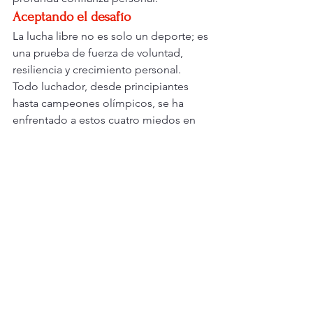
Aceptando el desafío
La lucha libre no es solo un deporte; es 
una prueba de fuerza de voluntad, 
resiliencia y crecimiento personal. 
Todo luchador, desde principiantes 
hasta campeones olímpicos, se ha 
enfrentado a estos cuatro miedos en 
algún momento de su carrera. La 
diferencia entre quienes triunfan y 
quienes luchan reside en cómo los 
enfrentan y superan.
Al aceptar que perder es parte del 
aprendizaje, preparar el cuerpo para 
manejar la fatiga, confiar en la técnica 
para minimizar el riesgo de lesiones y 
desarrollar una mentalidad que no se 
rinde, los luchadores pueden 
transformar el miedo en combustible. 