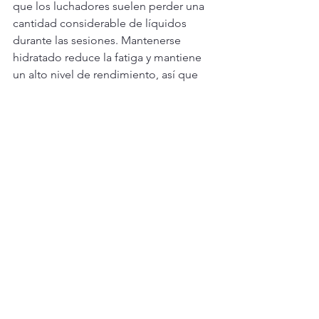
que los luchadores suelen perder una 
cantidad considerable de líquidos 
durante las sesiones. Mantenerse 
hidratado reduce la fatiga y mantiene 
un alto nivel de rendimiento, así que 
recuérdele a su hijo que se hidrate 
regularmente antes, durante y después 
del entrenamiento.
Comodidad y seguridad 
ante todo
Al practicar lucha libre, la comodidad, 
la seguridad y una higiene adecuada 
deben guiar sus decisiones. Al 
asegurar que su hijo use ropa, calzado 
y equipo de protección adecuados, le 
está proporcionando una experiencia 
de lucha positiva, segura y exitosa.
Preparar adecuadamente a su luchador 