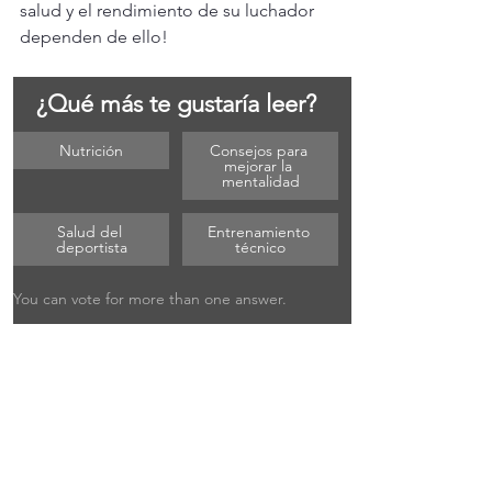
salud y el rendimiento de su luchador 
dependen de ello!
¿Qué más te gustaría leer?
Nutrición
Consejos para 
mejorar la 
mentalidad
Salud del 
Entrenamiento 
deportista
técnico
You can vote for more than one answer.