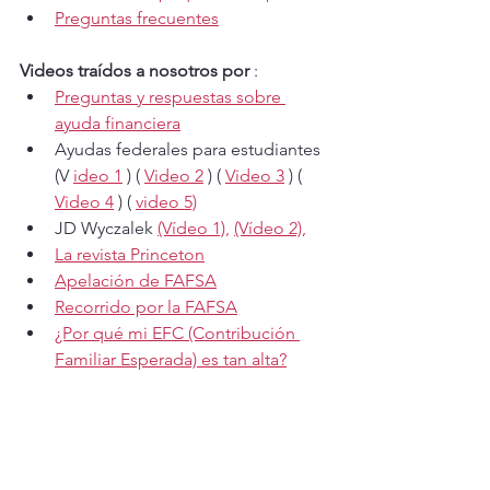
Preguntas frecuentes
Videos traídos a nosotros por
 :
Preguntas y respuestas sobre 
ayuda financiera
Ayudas federales para estudiantes 
(V 
ideo 1
 ) ( 
Video 2
 ) ( 
Video 3
 ) ( 
Video 4
 ) ( 
video 5)
JD Wyczalek 
(Vídeo 1),
(Vídeo 2),
La revista Princeton
Apelación de FAFSA
Recorrido por la FAFSA
¿Por qué mi EFC (Contribución 
Familiar Esperada) es tan alta?
¿Qué significa una puntuación 
EFC de 000000?
Listas de reproducción que nos traen 