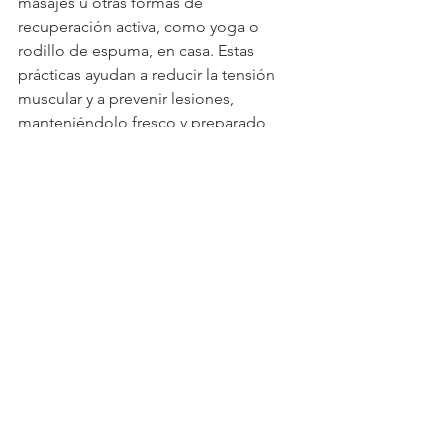
masajes u otras formas de 
recuperación activa, como yoga o 
rodillo de espuma, en casa. Estas 
prácticas ayudan a reducir la tensión 
muscular y a prevenir lesiones, 
manteniéndolo fresco y preparado 
para su próxima sesión de lucha libre.
El apoyo de los padres en 
casa impulsa el éxito en la 
lucha libre
Ayudar a tu hijo a mejorar en la lucha 
libre en casa va más allá de 
simplemente trabajar las habilidades 
físicas; implica crear un entorno 
propicio que priorice la salud, la 
disciplina y el crecimiento. Al fomentar 
ejercicios de fuerza y 
acondicionamiento constantes, 